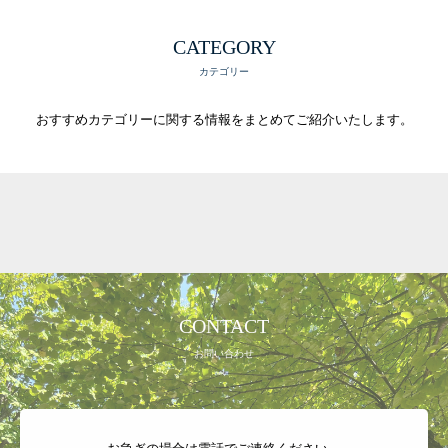
CATEGORY
カテゴリー
おすすめカテゴリーに関する情報をまとめてご紹介いたします。
まなび研究所
ご挨拶
小中学生向けサービス
お客様の声
日本みらい教育コンサルタント協会
CONTACT
BLOG
お問い合わせ