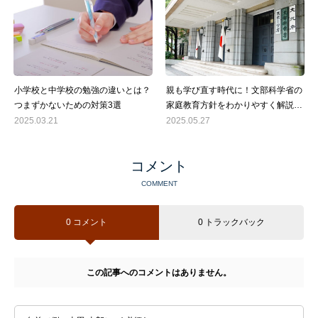
小学校と中学校の勉強の違いとは？
親も学び直す時代に！文部科学省の
つまずかないための対策3選
家庭教育方針をわかりやすく解説｜
みらい教育
2025.03.21
2025.05.27
コメント
COMMENT
0 コメント
0 トラックバック
この記事へのコメントはありません。