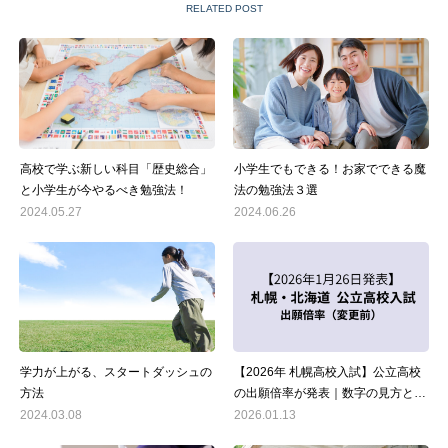
RELATED POST
高校で学ぶ新しい科目「歴史総合」
小学生でもできる！お家でできる魔
と小学生が今やるべき勉強法！
法の勉強法３選
2024.05.27
2024.06.26
学力が上がる、スタートダッシュの
【2026年 札幌高校入試】公立高校
方法
の出願倍率が発表｜数字の見方と注
意点
2024.03.08
2026.01.13