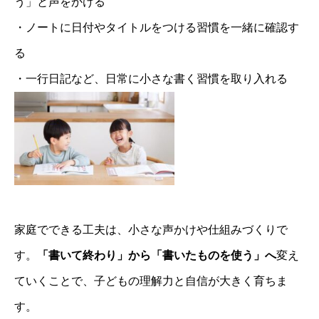
う」と声をかける
・ノートに日付やタイトルをつける習慣を一緒に確認す
る
・一行日記など、日常に小さな書く習慣を取り入れる
まなび研究所
ご挨拶
家庭でできる工夫は、小さな声かけや仕組みづくりで
小中学生向けサービス
す。
「書いて終わり」から「書いたものを使う」へ
変え
お客様の声
ていくことで、子どもの理解力と自信が大きく育ちま
日本みらい教育コンサルタント協会
す。
BLOG